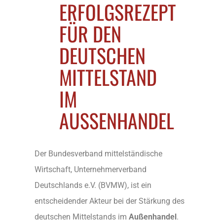
ERFOLGSREZEPT
FÜR DEN
DEUTSCHEN
MITTELSTAND
IM
AUSSENHANDEL
Der Bundesverband mittelständische
Wirtschaft, Unternehmerverband
Deutschlands e.V. (BVMW), ist ein
entscheidender Akteur bei der Stärkung des
deutschen Mittelstands im
Außenhandel
.