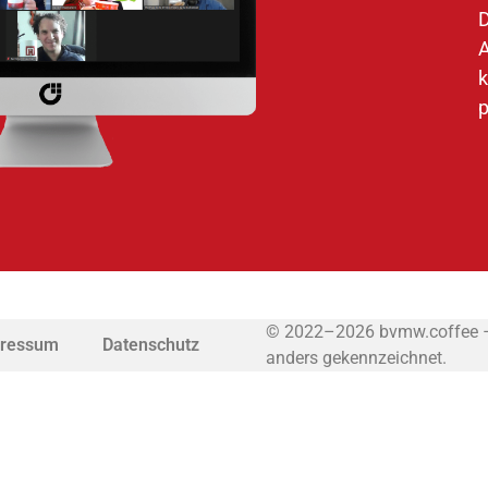
D
A
k
p
© 2022–2026 bvmw.coffee – T
ressum
Datenschutz
anders gekennzeichnet.